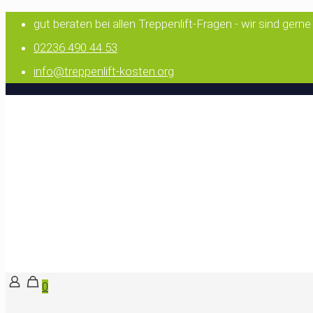
gut beraten bei allen Treppenlift-Fragen - wir sind gerne
02236 490 44 53
info@treppenlift-kosten.org
0