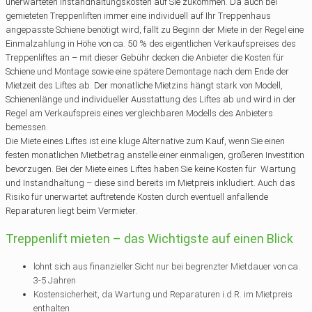
unerwarteten Instandhaltungskosten auf Sie zukommen. Da auch bei
gemieteten Treppenliften immer eine individuell auf Ihr Treppenhaus
angepasste Schiene benötigt wird, fällt zu Beginn der Miete in der Regel eine
Einmalzahlung in Höhe von ca. 50 % des eigentlichen Verkaufspreises des
Treppenliftes an – mit dieser Gebühr decken die Anbieter die Kosten für
Schiene und Montage sowie eine spätere Demontage nach dem Ende der
Mietzeit des Liftes ab. Der monatliche Mietzins hängt stark von Modell,
Schienenlänge und individueller Ausstattung des Liftes ab und wird in der
Regel am Verkaufspreis eines vergleichbaren Modells des Anbieters
bemessen.
Die Miete eines Liftes ist eine kluge Alternative zum Kauf, wenn Sie einen
festen monatlichen Mietbetrag anstelle einer einmaligen, größeren Investition
bevorzugen. Bei der Miete eines Liftes haben Sie keine Kosten für Wartung
und Instandhaltung – diese sind bereits im Mietpreis inkludiert. Auch das
Risiko für unerwartet auftretende Kosten durch eventuell anfallende
Reparaturen liegt beim Vermieter.
Treppenlift mieten – das Wichtigste auf einen Blick
lohnt sich aus finanzieller Sicht nur bei begrenzter Mietdauer von ca.
3-5 Jahren
Kostensicherheit, da Wartung und Reparaturen i.d.R. im Mietpreis
enthalten