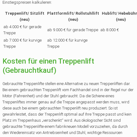
Einstiegspreisen kalkulieren:
Treppenlift/ Sitzlift
Plattformlift/ Rollstuhllift
Hublift/ Hebebüh
(neu)
(neu)
(neu)
ab 4.000 € für gerade
ab 9.000 € für gerade Treppe
ab 8.000 €
Treppe
ab 7.000 € für kurvige
ab 12.000 € für kurvige
Treppe
Treppe
Kosten für einen Treppenlift
(Gebrauchtkauf)
Gebrauchte Treppenlifte stellen eine Alternative zu neuen Treppenliften dar.
Bei einem gebrauchten Treppenlift vom Fachhandel sind in der Regel nur der
Motor (Fahreinheit) und der Stuhl gebraucht. Da die Schiene eines
Treppenliftes immer genau auf die Treppe angepasst werden muss, wird
diese auch bei einem gebrauchten Treppenlift neu produziert. So ist
gewährleistet, dass der Treppenlift optimal auf Ihre Treppe passt und kein
Platz im Treppenhaus „verschenkt“ wird. Aus ökologischer Sicht sind
gebrauchte Treppenlifte einem fabrikneuen Modell vorzuziehen, da durch
den Wiedereinsatz von Antriebseinheit und Stuhl, wichtige Ressourcen