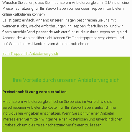
Wussten Sie schon, dass Sie mit unserem Anbietervergleich in 2 Minuten eine
Preiseinschätzung für Ihr Bauvorhaben von seriösen Treppenliftanbietern
online kalkulieren können?
Es ist ganz einfach. Anhand unserer Fragen beschreiben Sie uns mit
wenigen Klicks, welche Anforderungen Ihr Treppenlift erfüllen soll und wir
filtern anschließend passende Anbieter für Sie, die in Ihrer Region tätig sind.
Anhand der Anbieterübersicht können Sie Einstiegspreise vergleichen und
auf Wunsch direkt Kontakt zum Anbieter aufnehmen.
zum Treppenlift Anbietervergleich
Ihre Vorteile durch unseren Anbietervergleich
Preiseinschätzung vorab erhalten
Mit unserem Anbietervergleich sehen Sie bereits im Vorfeld, wie die
verschiedenen Anbieter die Kosten für Ihr Bauvorhaben, anhand Ihrer
individuellen Angaben einschätzen. Wenn Sie sich für einen Anbieter
interessieren vermitteln wir gerne einen kostenlosen und unverbindlichen
Erstbesuch um die Preiseinschätzung verifizieren zu lassen.