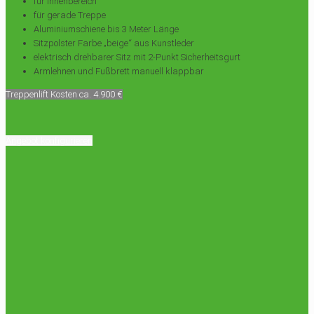
für Innenbereich
für gerade Treppe
Aluminiumschiene bis 3 Meter Länge
Sitzpolster Farbe „beige“ aus Kunstleder
elektrisch drehbarer Sitz mit 2-Punkt Sicherheitsgurt
Armlehnen und Fußbrett manuell klappbar
Treppenlift Kosten ca. 4.900 €
Angebot konfigurieren