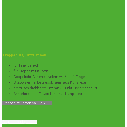
Treppenlift/ Sitzlift neu
für Innenbereich
für Treppe mit Kurven
Doppelrohr-Schienensystem weiß für 1 Etage
Sitzpolster Farbe „nussbraun“ aus Kunstleder
elektrisch drehbarer Sitz mit 2-Punkt Sicherheitsgurt
Armlehnen und Fußbrett manuell klappbar
Treppenlift Kosten ca. 12.500 €
Angebot konfigurieren