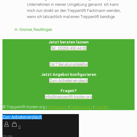
Unternehmen in meiner Umgebung genannt. Ich kann
mich nun direkt an den Treppenlift Fachmann wenden,
wenn ich tatsächlich mal einen Treppenlift benötige.
H. Grümer, Reutlingen
Jetzt beraten lassen
Tel.: 02236 490 44 53
24/7 Beratungstelefon
Jetzt Angebot konfigurieren
Zum Anbietervergleich
Fragen?
info@treppenlift-kosten.org
© Treppenlift-Kosten.org |
Impressum
|
Datenschutz
|
Cookies
Zum Anbietervergleich
0
$0.00