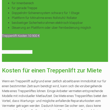
für Innenbereich
für gerade Treppe
Doppelrohr-Schienensystem schwarz für 1 Etage
Plattform für Mitnahme eines Rollstuhl/ Rollator
beidseitiger Sicherheitsrahmen elektrisch klappbar
Steuerung an Plattform oder über Fernbedienung möglich
Treppenlift Kosten 10.900 €
Angebot konfigurieren
Kosten für einen Treppenlift zur Miete
Wenn ein Treppenlift aufgrund einer zeitlich absehbaren Immobilität nur für
einen bestimmten Zeitraum benötigt wird, kann sich die vorübergehende
Miete eines Treppenliftes lohnen. Einige Anbieter vermieten entsprechende
Modelle mit individueller Mietlaufzeit. Die Miete eines Treppenliftes bietet den
Vorteil, dass Wartungs- und mögliche anfallende Reparaturkosten vom
Vermieter getragen werden. Dadurch können Sie sicher sein, dass keine