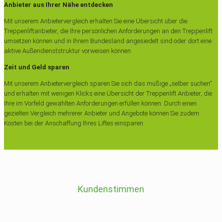
Anbieter aus Ihrer Nähe entdecken
Mit unserem Anbietervergleich erhalten Sie eine Übersicht über die
Treppenliftanbieter, die Ihre persönlichen Anforderungen an den Treppenlift
umsetzen können und in Ihrem Bundesland angesiedelt sind oder dort eine
aktive Außendienststruktur vorweisen können.
Zeit und Geld sparen
Mit unserem Anbietervergleich sparen Sie sich das müßige „selber suchen“
und erhalten mit wenigen Klicks eine Übersicht der Treppenlift Anbieter, die
Ihre im Vorfeld gewählten Anforderungen erfüllen können. Durch einen
gezielten Vergleich mehrerer Anbieter und Angebote können Sie zudem
Kosten bei der Anschaffung Ihres Liftes einsparen.
Kundenstimmen