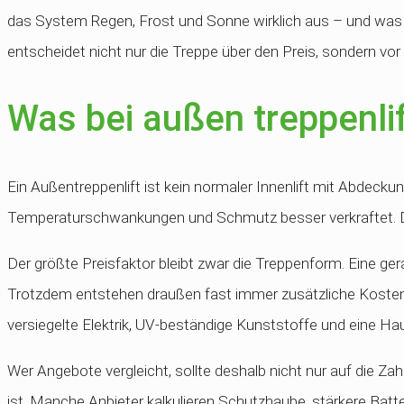
das System Regen, Frost und Sonne wirklich aus – und was k
entscheidet nicht nur die Treppe über den Preis, sondern vo
Was bei außen treppenlif
Ein Außentreppenlift ist kein normaler Innenlift mit Abdeckun
Temperaturschwankungen und Schmutz besser verkraftet. Das b
Der größte Preisfaktor bleibt zwar die Treppenform. Eine ger
Trotzdem entstehen draußen fast immer zusätzliche Kosten
versiegelte Elektrik, UV-beständige Kunststoffe und eine H
Wer Angebote vergleicht, sollte deshalb nicht nur auf die Z
ist. Manche Anbieter kalkulieren Schutzhaube, stärkere Batt