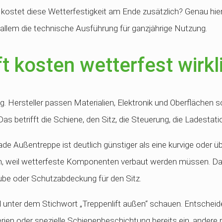
ostet diese Wetterfestigkeit am Ende zusätzlich? Genau hier 
r allem die technische Ausführung für ganzjährige Nutzung.
t kosten wetterfest wirkl
g. Hersteller passen Materialien, Elektronik und Oberflächen s
etrifft die Schiene, den Sitz, die Steuerung, die Ladestatio
ade Außentreppe ist deutlich günstiger als eine kurvige oder 
, weil wetterfeste Komponenten verbaut werden müssen. Daz
aube oder Schutzabdeckung für den Sitz.
ahl unter dem Stichwort „Treppenlift außen“ schauen. Entschei
erien oder spezielle Schienenbeschichtung bereits ein, andere