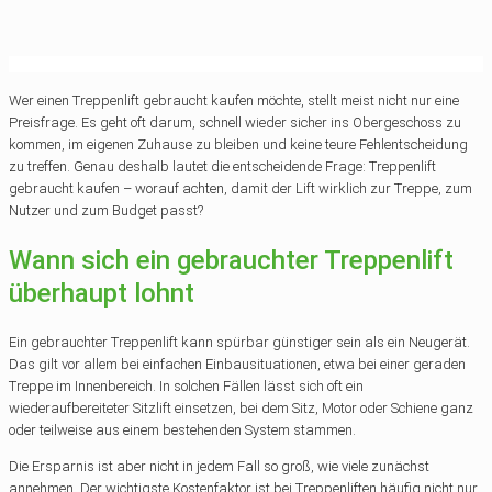
Wer einen Treppenlift gebraucht kaufen möchte, stellt meist nicht nur eine
Preisfrage. Es geht oft darum, schnell wieder sicher ins Obergeschoss zu
kommen, im eigenen Zuhause zu bleiben und keine teure Fehlentscheidung
zu treffen. Genau deshalb lautet die entscheidende Frage: Treppenlift
gebraucht kaufen – worauf achten, damit der Lift wirklich zur Treppe, zum
Nutzer und zum Budget passt?
Wann sich ein gebrauchter Treppenlift
überhaupt lohnt
Ein gebrauchter Treppenlift kann spürbar günstiger sein als ein Neugerät.
Das gilt vor allem bei einfachen Einbausituationen, etwa bei einer geraden
Treppe im Innenbereich. In solchen Fällen lässt sich oft ein
wiederaufbereiteter Sitzlift einsetzen, bei dem Sitz, Motor oder Schiene ganz
oder teilweise aus einem bestehenden System stammen.
Die Ersparnis ist aber nicht in jedem Fall so groß, wie viele zunächst
annehmen. Der wichtigste Kostenfaktor ist bei Treppenliften häufig nicht nur