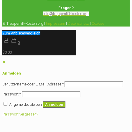
Fragen?
info@treppenlift-kosten.org
© Treppenlift-Kosten.org |
Impressum
|
Datenschutz
|
Cookies
Zum Anbietervergleich
0
$0.00
✕
Anmelden
Benutzername oder E-Mail-Adresse
*
Passwort
*
Angemeldet bleiben
Anmelden
Passwort vergessen?