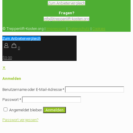
Zum Anbietervergleich
Fragen?
info@treppenlift-kosten.org
© Treppenlift-Kosten.org |
Impressum
|
Datenschutz
|
Cookies
Zum Anbietervergleich
0
$0.00
✕
Anmelden
Benutzername oder E-Mail-Adresse
*
Passwort
*
Angemeldet bleiben
Anmelden
Passwort vergessen?