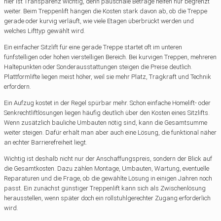
hier ist Transparenz wichtig, denn pauschale Beträge helfen nur begrenzt
weiter. Beim Treppenlift hängen die Kosten stark davon ab, ob die Treppe
gerade oder kurvig verläuft, wie viele Etagen überbrückt werden und
welches Lifttyp gewählt wird.
Ein einfacher Sitzlift für eine gerade Treppe startet oft im unteren
fünfstelligen oder hohen vierstelligen Bereich. Bei kurvigen Treppen, mehreren
Haltepunkten oder Sonderausstattungen steigen die Preise deutlich.
Plattformlifte liegen meist höher, weil sie mehr Platz, Tragkraft und Technik
erfordern.
Ein Aufzug kostet in der Regel spürbar mehr. Schon einfache Homelift- oder
Senkrechtliftlösungen liegen häufig deutlich über den Kosten eines Sitzlifts.
Wenn zusätzlich bauliche Umbauten nötig sind, kann die Gesamtsumme
weiter steigen. Dafür erhält man aber auch eine Lösung, die funktional näher
an echter Barrierefreiheit liegt.
Wichtig ist deshalb nicht nur der Anschaffungspreis, sondern der Blick auf
die Gesamtkosten. Dazu zählen Montage, Umbauten, Wartung, eventuelle
Reparaturen und die Frage, ob die gewählte Lösung in einigen Jahren noch
passt. Ein zunächst günstiger Treppenlift kann sich als Zwischenlösung
herausstellen, wenn später doch ein rollstuhlgerechter Zugang erforderlich
wird.