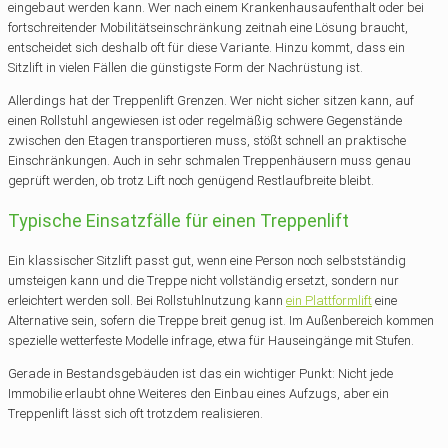
eingebaut werden kann. Wer nach einem Krankenhausaufenthalt oder bei
fortschreitender Mobilitätseinschränkung zeitnah eine Lösung braucht,
entscheidet sich deshalb oft für diese Variante. Hinzu kommt, dass ein
Sitzlift in vielen Fällen die günstigste Form der Nachrüstung ist.
Allerdings hat der Treppenlift Grenzen. Wer nicht sicher sitzen kann, auf
einen Rollstuhl angewiesen ist oder regelmäßig schwere Gegenstände
zwischen den Etagen transportieren muss, stößt schnell an praktische
Einschränkungen. Auch in sehr schmalen Treppenhäusern muss genau
geprüft werden, ob trotz Lift noch genügend Restlaufbreite bleibt.
Typische Einsatzfälle für einen Treppenlift
Ein klassischer Sitzlift passt gut, wenn eine Person noch selbstständig
umsteigen kann und die Treppe nicht vollständig ersetzt, sondern nur
erleichtert werden soll. Bei Rollstuhlnutzung kann
ein Plattformlift
eine
Alternative sein, sofern die Treppe breit genug ist. Im Außenbereich kommen
spezielle wetterfeste Modelle infrage, etwa für Hauseingänge mit Stufen.
Gerade in Bestandsgebäuden ist das ein wichtiger Punkt: Nicht jede
Immobilie erlaubt ohne Weiteres den Einbau eines Aufzugs, aber ein
Treppenlift lässt sich oft trotzdem realisieren.