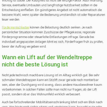
Wichtig ist dabei: Der Kaufpreis ist nicht der einzige Faktor. Auch Wartung,
Service, eventuelle Umbauten und langfristige Nutzbarkeit sollten in die
Entscheidung einfließen. Ein günstigeres Angebot ist nicht automatisch die
bessere Wahl, wenn später die Bedienung umständlich ist oder Reparaturen
teuer werden.
Fördermöglichkeiten
können die Belastung deutlich senken. Je nach
persönlicher Situation kommen Zuschüsse der Pflegekasse, regionale
Förderprogramme oder steuerliche Entlastungen infrage. Gerade bei
individuell angepassten Anlagen lohnt es sich, Förderfragen früh zu prüfen,
bevor der Auftrag vergeben wird.
Wann ein Lift auf der Wendeltreppe
nicht die beste Lösung ist
Nicht jede technisch machbare Lösung ist im Alltag wirklich gut. Bei sehr
schmalen Wendeltreppen kann ein Sitzlift zwar gerade noch montierbar
sein, aber der Durchgang wird so eng, dass andere Hausbewohner kaum
vorbeikommen. In solchen Fällen sollte man nicht nur fragen, ob der Lift
passt, sondern ob er das Wohnumfeld wirklich verbessert.
Auch bei fortschreitender Mobilitätseinschränkung lohnt sich ein Blick nach
vorn. Wer heute noch sicher sitzen und umsteigen kann, braucht in ein oder