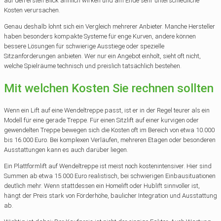
auf den ersten Blick ähnlich wirken und am Ende sehr unterschiedliche
Kosten verursachen.
Genau deshalb lohnt sich ein Vergleich mehrerer Anbieter. Manche Hersteller
haben besonders kompakte Systeme für enge Kurven, andere können
bessere Lösungen für schwierige Ausstiege oder spezielle
Sitzanforderungen anbieten. Wer nur ein Angebot einholt, sieht oft nicht,
welche Spielräume technisch und preislich tatsächlich bestehen.
Mit welchen Kosten Sie rechnen sollten
Wenn ein Lift auf eine Wendeltreppe passt, ist er in der Regel teurer als ein
Modell für eine gerade Treppe. Für einen Sitzlift auf einer kurvigen oder
gewendelten Treppe bewegen sich die Kosten oft im Bereich von etwa 10.000
bis 16.000 Euro. Bei komplexen Verläufen, mehreren Etagen oder besonderen
Ausstattungen kann es auch darüber liegen.
Ein Plattformlift auf Wendeltreppe ist meist noch kostenintensiver. Hier sind
Summen ab etwa 15.000 Euro realistisch, bei schwierigen Einbausituationen
deutlich mehr. Wenn stattdessen ein Homelift oder Hublift sinnvoller ist,
hängt der Preis stark von Förderhöhe, baulicher Integration und Ausstattung
ab.