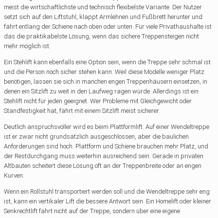
meist die wirtschaftlichste und technisch flexibelste Variante. Der Nutzer
setzt sich auf den Liftstuhl, klappt Armlehnen und Fußbrett herunter und
fährt entlang der Schiene nach oben oder unten. Für viele Privathaushalte ist
das die praktikabelste Lösung, wenn das sichere Treppensteigen nicht
mehr möglich ist.
Ein Stehlift kann ebenfalls eine Option sein, wenn die Treppe sehr schmal ist
und die Person noch sicher stehen kann. Weil diese Modelle weniger Platz
benötigen, lassen sie sich in manchen engen Treppenhäusern einsetzen, in
denen ein Sitzlift zu weit in den Laufweg ragen würde. Allerdings ist ein
Stehlift nicht für jeden geeignet. Wer Probleme mit Gleichgewicht oder
Standfestigkeit hat, fährt mit einem Sitzlift meist sicherer.
Deutlich anspruchsvoller wird es beim Plattformlift. Auf einer Wendeltreppe
ist er zwar nicht grundsätzlich ausgeschlossen, aber die baulichen
Anforderungen sind hoch. Plattform und Schiene brauchen mehr Platz, und
der Restdurchgang muss weiterhin ausreichend sein. Gerade in privaten
Altbauten scheitert diese Lösung oft an der Treppenbreite oder an engen
Kurven.
Wenn ein Rollstuhl transportiert werden soll und die Wendeltreppe sehr eng
ist, kann ein vertikaler Lift die bessere Antwort sein. Ein Homelift oder kleiner
Senkrechtlift fährt nicht auf der Treppe, sondern über eine eigene