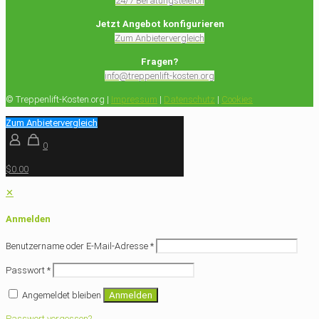
24/7 Beratungstelefon
Jetzt Angebot konfigurieren
Zum Anbietervergleich
Fragen?
info@treppenlift-kosten.org
© Treppenlift-Kosten.org |
Impressum
|
Datenschutz
|
Cookies
Zum Anbietervergleich
0
$0.00
✕
Anmelden
Benutzername oder E-Mail-Adresse
*
Passwort
*
Angemeldet bleiben
Anmelden
Passwort vergessen?