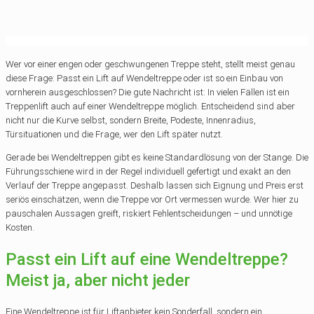
Wer vor einer engen oder geschwungenen Treppe steht, stellt meist genau
diese Frage: Passt ein Lift auf Wendeltreppe oder ist so ein Einbau von
vornherein ausgeschlossen? Die gute Nachricht ist: In vielen Fällen ist ein
Treppenlift auch auf einer Wendeltreppe möglich. Entscheidend sind aber
nicht nur die Kurve selbst, sondern Breite, Podeste, Innenradius,
Türsituationen und die Frage, wer den Lift später nutzt.
Gerade bei Wendeltreppen gibt es keine Standardlösung von der Stange. Die
Führungsschiene wird in der Regel individuell gefertigt und exakt an den
Verlauf der Treppe angepasst. Deshalb lassen sich Eignung und Preis erst
seriös einschätzen, wenn die Treppe vor Ort vermessen wurde. Wer hier zu
pauschalen Aussagen greift, riskiert Fehlentscheidungen – und unnötige
Kosten.
Passt ein Lift auf eine Wendeltreppe?
Meist ja, aber nicht jeder
Eine Wendeltreppe ist für Liftanbieter kein Sonderfall, sondern ein