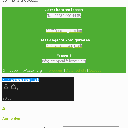
Comments are closed.
Jetzt beraten lassen
Tel.: 02236 490 44 53
24/7 Beratungstelefon
Jetzt Angebot konfigurieren
Zum Anbietervergleich
Fragen?
info@treppenlift-kosten.org
© Treppenlift-Kosten.org |
Impressum
|
Datenschutz
|
Cookies
Zum Anbietervergleich
0
$0.00
✕
Anmelden