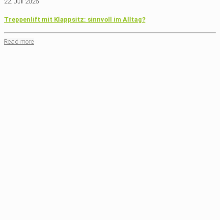
22. Juli 2026
Treppenlift mit Klappsitz: sinnvoll im Alltag?
Read more