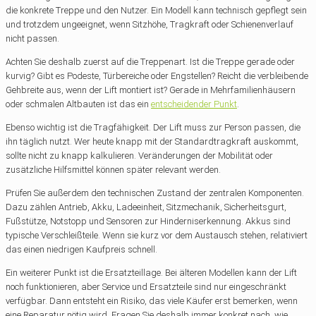
die konkrete Treppe und den Nutzer. Ein Modell kann technisch gepflegt sein
und trotzdem ungeeignet, wenn Sitzhöhe, Tragkraft oder Schienenverlauf
nicht passen.
Achten Sie deshalb zuerst auf die Treppenart. Ist die Treppe gerade oder
kurvig? Gibt es Podeste, Türbereiche oder Engstellen? Reicht die verbleibende
Gehbreite aus, wenn der Lift montiert ist? Gerade in Mehrfamilienhäusern
oder schmalen Altbauten ist das ein
entscheidender Punkt
.
Ebenso wichtig ist die Tragfähigkeit. Der Lift muss zur Person passen, die
ihn täglich nutzt. Wer heute knapp mit der Standardtragkraft auskommt,
sollte nicht zu knapp kalkulieren. Veränderungen der Mobilität oder
zusätzliche Hilfsmittel können später relevant werden.
Prüfen Sie außerdem den technischen Zustand der zentralen Komponenten.
Dazu zählen Antrieb, Akku, Ladeeinheit, Sitzmechanik, Sicherheitsgurt,
Fußstütze, Notstopp und Sensoren zur Hinderniserkennung. Akkus sind
typische Verschleißteile. Wenn sie kurz vor dem Austausch stehen, relativiert
das einen niedrigen Kaufpreis schnell.
Ein weiterer Punkt ist die Ersatzteillage. Bei älteren Modellen kann der Lift
noch funktionieren, aber Service und Ersatzteile sind nur eingeschränkt
verfügbar. Dann entsteht ein Risiko, das viele Käufer erst bemerken, wenn
eine Reparatur nötig wird. Fragen Sie deshalb immer konkret nach, wie