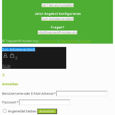
24/7 Beratungstelefon
Jetzt Angebot konfigurieren
Zum Anbietervergleich
Fragen?
info@treppenlift-kosten.org
© Treppenlift-Kosten.org |
Impressum
|
Datenschutz
|
Cookies
Zum Anbietervergleich
0
$0.00
✕
Anmelden
Benutzername oder E-Mail-Adresse
*
Passwort
*
Angemeldet bleiben
Anmelden